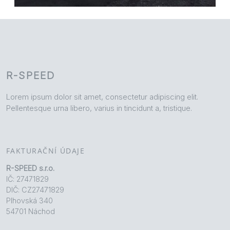
R-SPEED
Lorem ipsum dolor sit amet, consectetur adipiscing elit.
Pellentesque urna libero, varius in tincidunt a, tristique.
FAKTURAČNÍ ÚDAJE
R-SPEED s.r.o.
IČ: 27471829
DIČ: CZ27471829
Plhovská 340
54701 Náchod