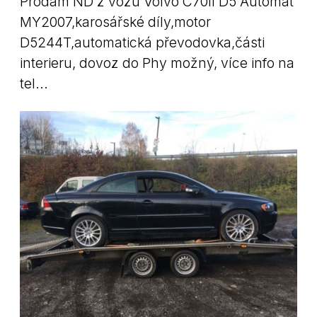
Prodám ND z vozu Volvo C70II D5 Automat
MY2007,karosářské díly,motor
D5244T,automatická převodovka,části
interieru, dovoz do Phy možný, více info na
tel...